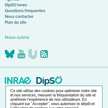
DipSO'news
Questions fréquentes
Nous contacter
Plan du site
Nous suivre
Nous
Nous
Nous
Flus
suivre
suivre
suivre
RSS
sur
sur
sur
Canal-
YouTube
Bluesky
U
Ce site utilise des cookies pour optimiser notre site
Nos autres sites
et nos services, mesurer la fréquentation du site et
améliorer l'expérience de nos utilisateurs. En
cliquant sur "Accepter", vous autorisez le dépôt et