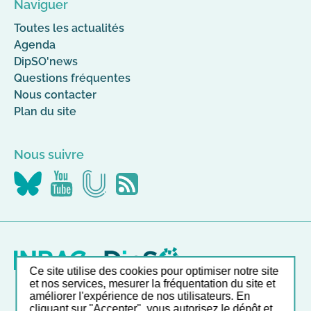
Naviguer
Toutes les actualités
Agenda
DipSO'news
Questions fréquentes
Nous contacter
Plan du site
Nous suivre
Nous
Nous
Nous
Flus
suivre
suivre
suivre
RSS
sur
sur
sur
Canal-
YouTube
Bluesky
U
Ce site utilise des cookies pour optimiser notre site
et nos services, mesurer la fréquentation du site et
améliorer l'expérience de nos utilisateurs. En
Nos autres sites
cliquant sur "Accepter", vous autorisez le dépôt et