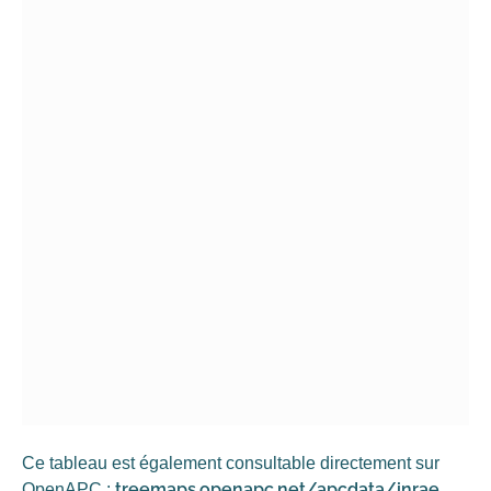
Ce tableau est également consultable directement sur
treemaps.openapc.net/apcdata/inrae
OpenAPC :