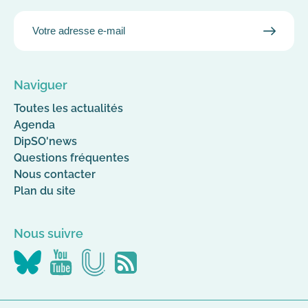
EMAIL
VALID
MAIL
Naviguer
Toutes les actualités
Agenda
DipSO'news
Questions fréquentes
Nous contacter
Plan du site
Nous suivre
Nous
Nous
Nous
Flus
suivre
suivre
suivre
RSS
sur
sur
sur
Canal-
YouTube
Bluesky