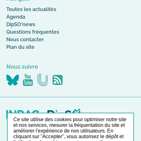
Toutes les actualités
Agenda
DipSO'news
Questions fréquentes
Nous contacter
Plan du site
Nous suivre
Nous
Nous
Nous
Flus
suivre
suivre
suivre
RSS
sur
sur
sur
Canal-
YouTube
Bluesky
U
Ce site utilise des cookies pour optimiser notre site
et nos services, mesurer la fréquentation du site et
améliorer l'expérience de nos utilisateurs. En
Nos autres sites
cliquant sur "Accepter", vous autorisez le dépôt et