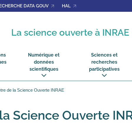
ECHERCHE DATA GOUV
HAL
La science ouverte à INRAE
ons
Numérique et
Sciences et
ues
données
recherches
scientifiques
participatives
voir
voir
le
le
sous-
sous-
tre de la Science Ouverte INRAE
menu
menu
ions
Numérique
Sciences
ques
et
et
données
recherches
scientifiques
participatives
la Science Ouverte IN