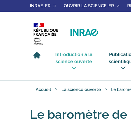
Gérer les cookies
INRAE .FR
OUVRIR LA SCIENCE .FR
R
Introduction à la
Publicati
science ouverte
scientifiq
voir
voir
le
le
sous-
sous-
Le baromè
menu
menu
Accueil
La science ouverte
Introduction
Publicat
à
scientifi
la
science
ouverte
Le baromètre de 