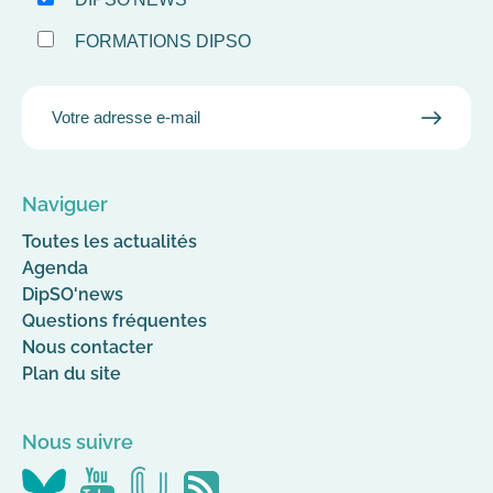
FORMATIONS DIPSO
EMAIL
VALID
MAIL
Naviguer
Toutes les actualités
Agenda
DipSO'news
Questions fréquentes
Nous contacter
Plan du site
Nous suivre
Nous
Nous
Nous
Flus