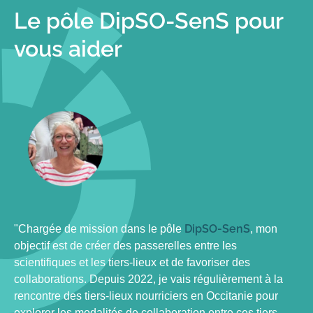
Le pôle DipSO-SenS pour
vous aider
DipSO-SenS
"Chargée de mission dans le pôle
, mon
objectif est de créer des passerelles entre les
scientifiques et les tiers-lieux et de favoriser des
collaborations. Depuis 2022, je vais régulièrement à la
rencontre des tiers-lieux nourriciers en Occitanie pour
explorer les modalités de collaboration entre ces tiers