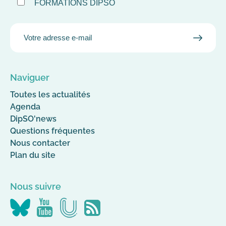
FORMATIONS DIPSO
EMAIL
VALID
MAIL
Naviguer
Toutes les actualités
Agenda
DipSO'news
Questions fréquentes
Nous contacter
Plan du site
Nous suivre
Nous
Nous
Nous
Flus
suivre
suivre
suivre
RSS