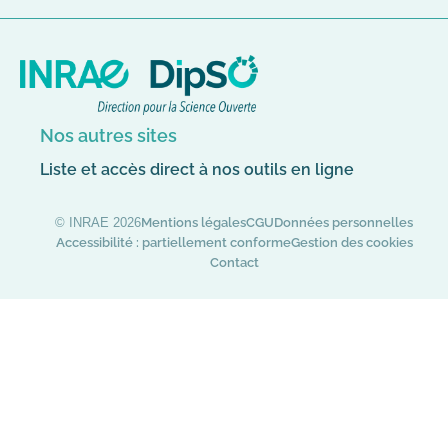
sur
sur
sur
Canal-
YouTube
Bluesky
U
Nos autres sites
Liste et accès direct à nos outils en ligne
© INRAE 2026
Mentions légales
CGU
Données personnelles
Accessibilité : partiellement conforme
Gestion des cookies
Contact