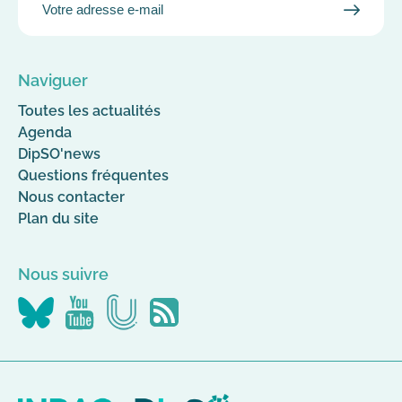
VALID
MAIL
Naviguer
Toutes les actualités
Agenda
DipSO'news
Questions fréquentes
Nous contacter
Plan du site
Nous suivre
Nous
Nous
Nous
Flus
suivre
suivre
suivre
RSS
sur
sur
sur
Canal-
YouTube
Bluesky
U