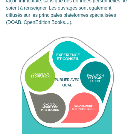
façon immédiate, sans que des données personnelles ne
soient à renseigner. Les ouvrages sont également
diffusés sur les principales plateformes spécialisées
(DOAB, OpenEdition Books…).
EXPÉRIENCE
ET CONSEIL
PROMOTION
ÉVALUATION
ET DIFFUSION
ET REGARD
PUBLIER AVEC
EXPERT
QUAE
CHOIX DU
SAVOIR-FAIRE
MODÈLE DE
TECHNOLOGIQUE
PUBLICATION