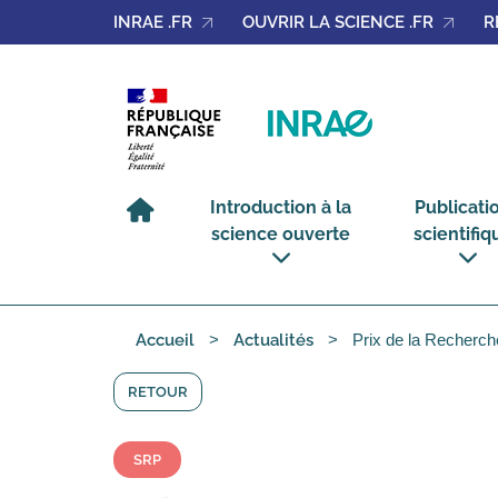
Gérer les cookies
INRAE .FR
OUVRIR LA SCIENCE .FR
R
Introduction à la
Publicati
science ouverte
scientifiq
voir
voir
le
le
sous-
sous-
Prix de la Recherche
menu
menu
Accueil
Actualités
Introduction
Publicat
à
scientifi
la
science
ouverte
RETOUR
SRP