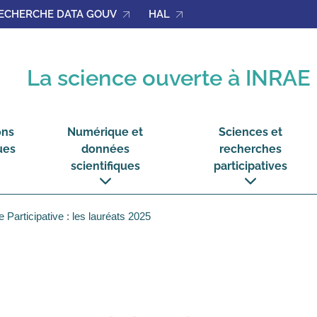
ECHERCHE DATA GOUV
HAL
La science ouverte à INRAE
ons
Numérique et
Sciences et
ues
données
recherches
scientifiques
participatives
voir
voir
le
le
sous-
sous-
 Participative : les lauréats 2025
menu
menu
ions
Numérique
Sciences
ques
et
et
données
recherches
scientifiques
participatives