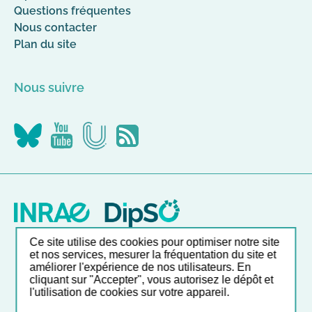
Questions fréquentes
Nous contacter
Plan du site
Nous suivre
Nous
Nous
Nous
Flus
suivre
suivre
suivre
RSS
sur
sur
sur
Canal-
YouTube
Bluesky
U
Ce site utilise des cookies pour optimiser notre site
Nos autres sites
et nos services, mesurer la fréquentation du site et
améliorer l'expérience de nos utilisateurs. En
cliquant sur "Accepter", vous autorisez le dépôt et
l'utilisation de cookies sur votre appareil.
Liste et accès direct à nos outils en ligne