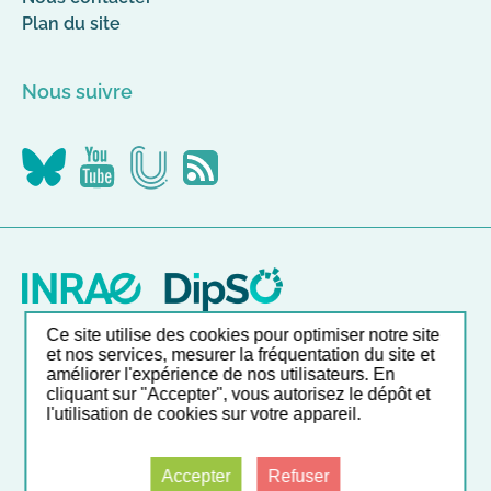
Plan du site
Nous suivre
Nous
Nous
Nous
Flus
suivre
suivre
suivre
RSS
sur
sur
sur
Canal-
YouTube
Bluesky
U
Ce site utilise des cookies pour optimiser notre site
Nos autres sites
et nos services, mesurer la fréquentation du site et
améliorer l'expérience de nos utilisateurs. En
cliquant sur "Accepter", vous autorisez le dépôt et
l'utilisation de cookies sur votre appareil.
Liste et accès direct à nos outils en ligne
Accepter
Refuser
© INRAE 2026
Mentions légales
CGU
Données personnelles