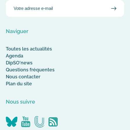
EMAIL
VALID
MAIL
Naviguer
Toutes les actualités
Agenda
DipSO'news
Questions fréquentes
Nous contacter
Plan du site
Nous suivre
Nous
Nous
Nous
Flus
suivre
suivre
suivre
RSS