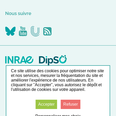
Nous suivre
Nous
Nous
Nous
Flus
suivre
suivre
suivre
RSS
sur
sur
sur
Canal-
YouTube
Bluesky
U
Ce site utilise des cookies pour optimiser notre site
Nos autres sites
et nos services, mesurer la fréquentation du site et
améliorer l'expérience de nos utilisateurs. En
cliquant sur "Accepter", vous autorisez le dépôt et
l'utilisation de cookies sur votre appareil.
Liste et accès direct à nos outils en ligne
Accepter
Refuser
© INRAE 2026
Mentions légales
CGU
Données personnelles
Accessibilité : partiellement conforme
Gestion des cookies
Contact