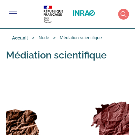
Cookies management panel
Menu
Rech
Node
Médiation scientifique
Accueil
Médiation scientifique