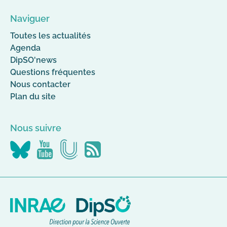
Naviguer
Toutes les actualités
Agenda
DipSO'news
Questions fréquentes
Nous contacter
Plan du site
Nous suivre
Nous
Nous
Nous
Flus
suivre
suivre
suivre
RSS
sur
sur
sur
Canal-
YouTube
Bluesky
U