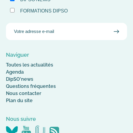
FORMATIONS DIPSO
EMAIL
VALID
MAIL
Naviguer
Toutes les actualités
Agenda
DipSO'news
Questions fréquentes
Nous contacter
Plan du site
Nous suivre
Nous
Nous
Nous
Flus