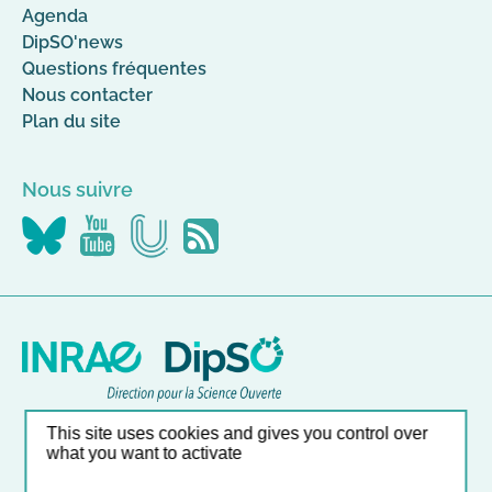
Agenda
DipSO'news
Questions fréquentes
Nous contacter
Plan du site
Nous suivre
Nous
Nous
Nous
Flus
suivre
suivre
suivre
RSS
sur
sur
sur
Canal-
YouTube
Bluesky
U
Nos autres sites
This site uses cookies and gives you control over
what you want to activate
Liste et accès direct à nos outils en ligne