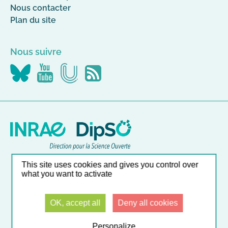
Nous contacter
Plan du site
Nous suivre
Nous
Nous
Nous
Flus
suivre
suivre
suivre
RSS
sur
sur
sur
Canal-
YouTube
Bluesky
U
Nos autres sites
This site uses cookies and gives you control over
what you want to activate
Liste et accès direct à nos outils en ligne
OK, accept all
Deny all cookies
© INRAE 2026
Mentions légales
CGU
Données personnelles
Accessibilité : partiellement conforme
Gestion des cookies
Contact
Personalize