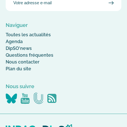
VALID
MAIL
Naviguer
Toutes les actualités
Agenda
DipSO'news
Questions fréquentes
Nous contacter
Plan du site
Nous suivre
Nous
Nous
Nous
Flus
suivre
suivre
suivre
RSS
sur
sur
sur
Canal-
YouTube
Bluesky
U