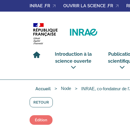
Cookies management panel
INRAE .FR
OUVRIR LA SCIENCE .FR
R
Introduction à la
Publicati
science ouverte
scientifiq
voir
voir
le
le
sous-
sous-
Node
INRAE, co-fondateur de l'A
menu
menu
Accueil
Introduction
Publicat
à
scientifi
la
science
ouverte
RETOUR
Édition