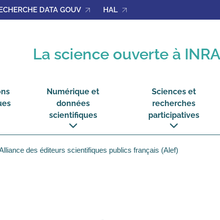
ECHERCHE DATA GOUV
HAL
La science ouverte à INR
ons
Numérique et
Sciences et
ues
données
recherches
scientifiques
participatives
voir
voir
le
le
sous-
sous-
lliance des éditeurs scientifiques publics français (Alef)
menu
menu
ions
Numérique
Sciences
ques
et
et
données
recherches
scientifiques
participatives