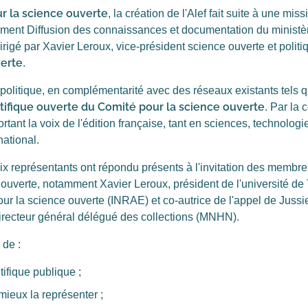
r la science ouverte
, la création de l'Alef fait suite à une mi
ment Diffusion des connaissances et documentation du ministèr
rigé par Xavier Leroux, vice-président science ouverte et politiq
verte
.
t politique, en complémentarité avec des réseaux existants tels 
ntifique ouverte du Comité pour la science ouverte
. Par la 
 portant la voix de l'édition française, tant en sciences, techn
ational.
ix représentants ont répondu présents à l'invitation des membr
ouverte, notamment Xavier Leroux, président de l'université de
our la science ouverte (INRAE) et co-autrice de l'appel de Jussieu
 directeur général délégué des collections (MNHN).
 de :
ntifique publique ;
 mieux la représenter ;