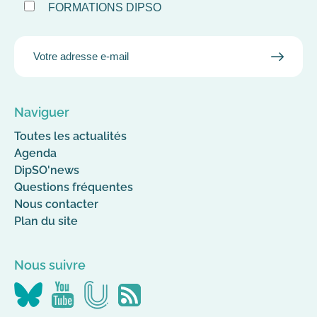
FORMATIONS DIPSO
EMAIL
VALID
MAIL
Naviguer
Toutes les actualités
Agenda
DipSO'news
Questions fréquentes
Nous contacter
Plan du site
Nous suivre
Nous
Nous
Nous
Flus
suivre
suivre
suivre
RSS