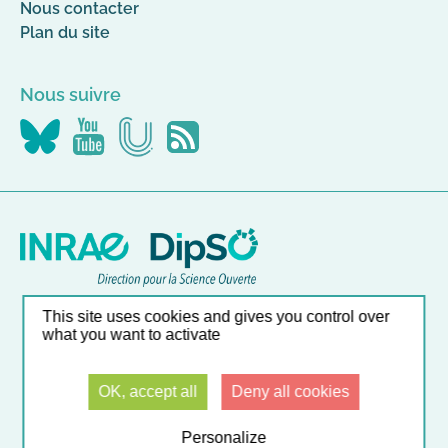
Nous contacter
Plan du site
Nous suivre
Nous
Nous
Nous
Flus
suivre
suivre
suivre
RSS
sur
sur
sur
Canal-
YouTube
Bluesky
U
Nos autres sites
This site uses cookies and gives you control over
what you want to activate
Liste et accès direct à nos outils en ligne
OK, accept all
Deny all cookies
© INRAE 2026
Mentions légales
CGU
Données personnelles
Accessibilité : partiellement conforme
Gestion des cookies
Contact
Personalize