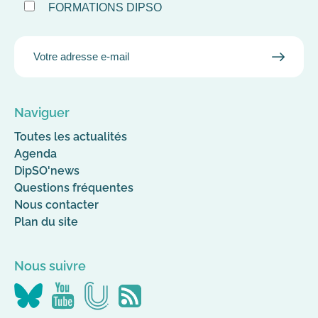
FORMATIONS DIPSO
EMAIL
VALID
MAIL
Naviguer
Toutes les actualités
Agenda
DipSO'news
Questions fréquentes
Nous contacter
Plan du site
Nous suivre
Nous
Nous
Nous
Flus
suivre
suivre
suivre
RSS