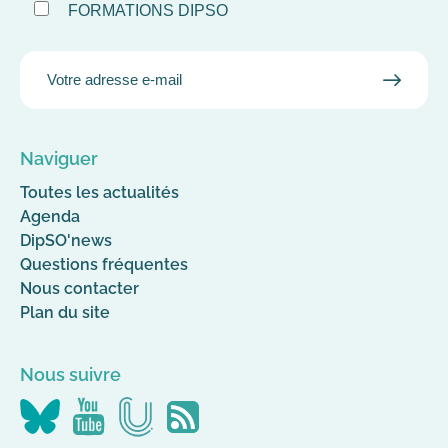
FORMATIONS DIPSO
EMAIL
VALID
MAIL
Naviguer
Toutes les actualités
Agenda
DipSO'news
Questions fréquentes
Nous contacter
Plan du site
Nous suivre
Nous
Nous
Nous
Flus
suivre
suivre
suivre
RSS