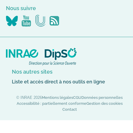
Nous suivre
Nous
Nous
Nous
Flus
suivre
suivre
suivre
RSS
sur
sur
sur
Canal-
YouTube
Bluesky
U
Nos autres sites
Liste et accès direct à nos outils en ligne
© INRAE 2026
Mentions légales
CGU
Données personnelles
Accessibilité : partiellement conforme
Gestion des cookies
Contact