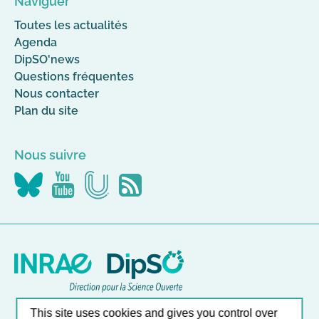
Naviguer
Toutes les actualités
Agenda
DipSO'news
Questions fréquentes
Nous contacter
Plan du site
Nous suivre
Nous
Nous
Nous
Flus
suivre
suivre
suivre
RSS
sur
sur
sur
Canal-
YouTube
Bluesky
U
Nos autres sites
This site uses cookies and gives you control over