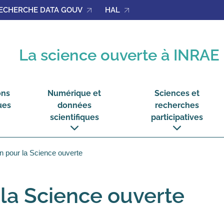
ECHERCHE DATA GOUV
HAL
La science ouverte à INRAE
ons
Numérique et
Sciences et
ues
données
recherches
scientifiques
participatives
voir
voir
le
le
sous-
sous-
on pour la Science ouverte
menu
menu
ions
Numérique
Sciences
ques
et
et
données
recherches
scientifiques
participatives
 la Science ouverte