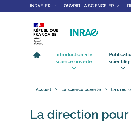
Gérer les cookies
INRAE .FR
OUVRIR LA SCIENCE .FR
R
Introduction à la
Publicati
science ouverte
scientifiq
voir
voir
le
le
sous-
sous-
La directi
menu
menu
Accueil
La science ouverte
Introduction
Publicat
à
scientifi
la
science
ouverte
La direction pour