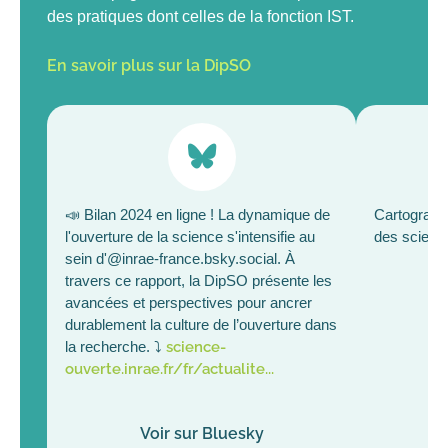
des pratiques dont celles de la fonction IST.
En savoir plus sur la DipSO
Bluesky
📣 Bilan 2024 en ligne ! La dynamique de
Cartographi
l'ouverture de la science s'intensifie au
des scienc
sein d'@inrae-france.bsky.social. À
travers ce rapport, la DipSO présente les
avancées et perspectives pour ancrer
durablement la culture de l’ouverture dans
la recherche. ⤵️
science-
ouverte.inrae.fr/fr/actualite...
Voir sur Bluesky