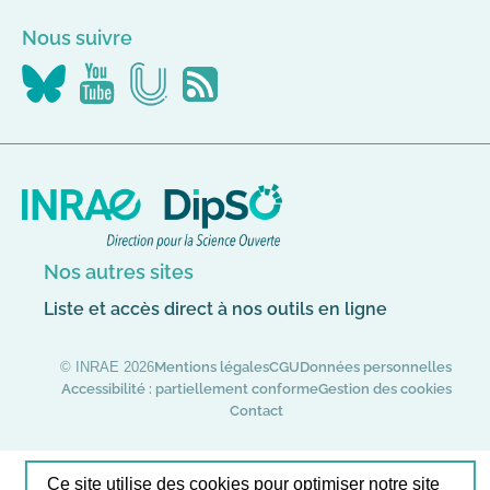
Nous suivre
Nous
Nous
Nous
Flus
suivre
suivre
suivre
RSS
sur
sur
sur
Canal-
YouTube
Bluesky
U
Nos autres sites
Liste et accès direct à nos outils en ligne
© INRAE 2026
Mentions légales
CGU
Données personnelles
Accessibilité : partiellement conforme
Gestion des cookies
Contact
Ce site utilise des cookies pour optimiser notre site