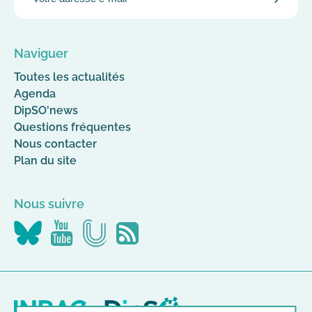
VALID
MAIL
Naviguer
Toutes les actualités
Agenda
DipSO'news
Questions fréquentes
Nous contacter
Plan du site
Nous suivre
Nous
Nous
Nous
Flus
suivre
suivre
suivre
RSS
sur
sur
sur
Canal-
YouTube
Bluesky
U