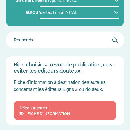
Je cherche
PRODUIT/SERVICE
DOMAINES
(FIELD_PRODUCT_SERVICE)
autour
DE
LA
SCIENCE
GROUPER
(FIELD_AREAS_SCIENCE)
LE
FILTRE
DES
CHAMPS
Bien choisir sa revue de publication, c’est
éviter les éditeurs douteux !
Fiche d'information à destination des auteurs
concernant les éditeurs « gris » ou douteux.
Téléchargement
FICHE D'INFORMATION