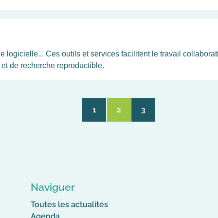
icielle... Ces outils et services facilitent le travail collaborati
et de recherche reproductible.
1
2
3
Page
Page
Page
courante
Naviguer
Toutes les actualités
Agenda