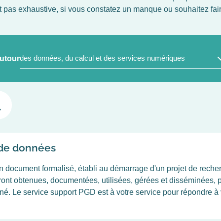
st pas exhaustive, si vous constatez un manque ou souhaitez fair
DOMAINES
utour
DE
)
LA
SCIENCE
(FIELD_AREAS_SCIENCE)
n de données
document formalisé, établi au démarrage d'un projet de recher
eront obtenues, documentées, utilisées, gérées et disséminées, 
iné. Le service support PGD est à votre service pour répondre à