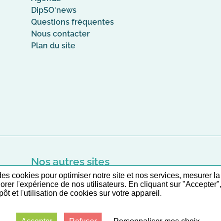
DipSO'news
Questions fréquentes
Nous contacter
Plan du site
Nos autres sites
 des cookies pour optimiser notre site et nos services, mesurer la
Liste et accès direct à nos outils en ligne
iorer l'expérience de nos utilisateurs. En cliquant sur "Accepter"
ôt et l'utilisation de cookies sur votre appareil.
es
CGU
Données personnelles
Accessibilité : partiellement conform