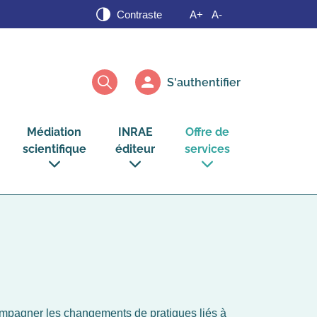
Contraste
A+
A-
Rechercher
Médiation
INRAE
Offre de
scientifique
éditeur
services
voir
voir
voir
le
le
le
sous-
sous-
sous-
menu
menu
menu
Médiation
INRAE
Offre
scientifique
éditeur
de
services
ompagner les changements de pratiques liés à