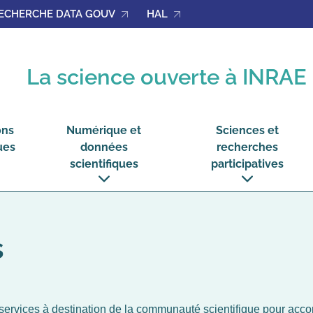
ECHERCHE DATA GOUV
HAL
La science ouverte à INRAE
ons
Numérique et
Sciences et
ues
données
recherches
scientifiques
participatives
voir
voir
le
le
sous-
sous-
menu
menu
ions
Numérique
Sciences
ques
et
et
données
recherches
scientifiques
participatives
s
ervices à destination de la communauté scientifique pour acc