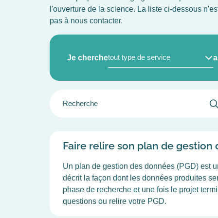
l'ouverture de la science. La liste ci-dessous n'e
pas à nous contacter.
TYPE
Je cherche
a
PRODUIT/SERVICE
(FIELD_PRODUCT_SERVICE
GROUPER
LE
FILTRE
DES
CHAMPS
Faire relire son plan de gestio
Un plan de gestion des données (PGD) est un 
décrit la façon dont les données produites s
phase de recherche et une fois le projet term
questions ou relire votre PGD.