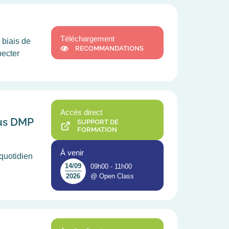
Téléchargement
 biais de
RECOMMANDATIONS
pecter
Accès direct
ous DMP
SUPPORT DE
FORMATION
À venir
quotidien
14/09
09h00 - 11h00
!
@ Open Class
2026