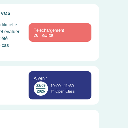
ives
ificielle
Téléchargement
et évaluer
GUIDE
 été
e cas
À venir
22/09
10h00 - 11h30
@ Open Class
2026