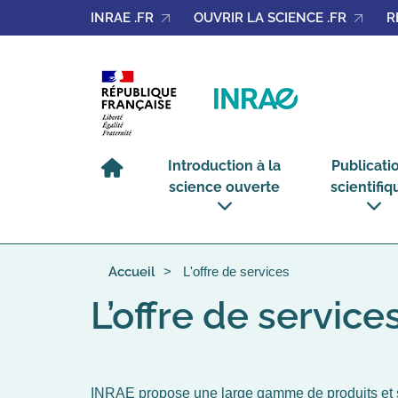
Gérer les cookies
INRAE .FR
OUVRIR LA SCIENCE .FR
R
Introduction à la
Publicati
science ouverte
scientifiq
voir
voir
le
le
sous-
sous-
L'offre de services
menu
menu
Accueil
Introduction
Publicat
à
scientifi
la
science
L’offre de service
ouverte
INRAE propose une large gamme de produits et s