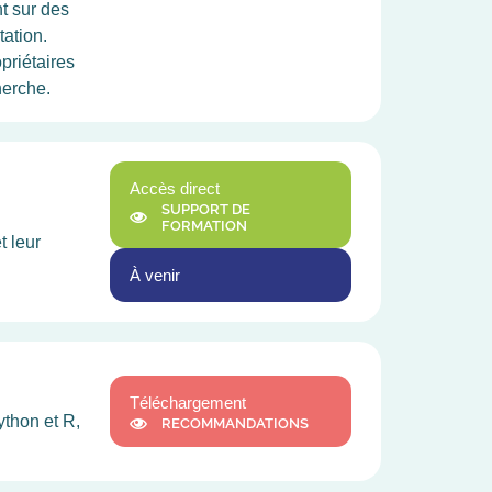
t sur des
ation.
priétaires
herche.
Accès direct
SUPPORT DE
FORMATION
t leur
À venir
Téléchargement
ython et R,
RECOMMANDATIONS