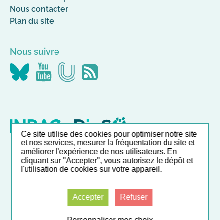
Nous contacter
Plan du site
Nous suivre
Nous
Nous
Nous
Flus
suivre
suivre
suivre
RSS
sur
sur
sur
Canal-
YouTube
Bluesky
U
Ce site utilise des cookies pour optimiser notre site
et nos services, mesurer la fréquentation du site et
améliorer l'expérience de nos utilisateurs. En
Nos autres sites
cliquant sur "Accepter", vous autorisez le dépôt et
l'utilisation de cookies sur votre appareil.
Liste et accès direct à nos outils en ligne
Accepter
Refuser
© INRAE 2026
Mentions légales
CGU
Données personnelles
Accessibilité : partiellement conforme
Gestion des cookies
Contact
Personnaliser mes choix