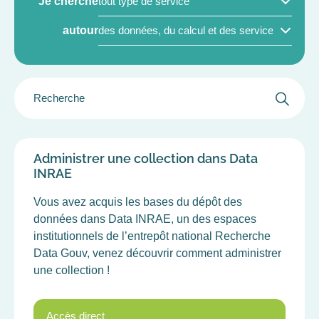
Je cherche
PRODUIT/SERVICE
DOMAINES
(FIELD_PRODUCT_SERVICE)
autour
DE
LA
SCIENCE
GROUPER
(FIELD_AREAS_SCIENCE)
LE
FILTRE
DES
CHAMPS
Administrer une collection dans Data
INRAE
Vous avez acquis les bases du dépôt des
données dans Data INRAE, un des espaces
institutionnels de l’entrepôt national Recherche
Data Gouv, venez découvrir comment administrer
une collection !
Accès direct