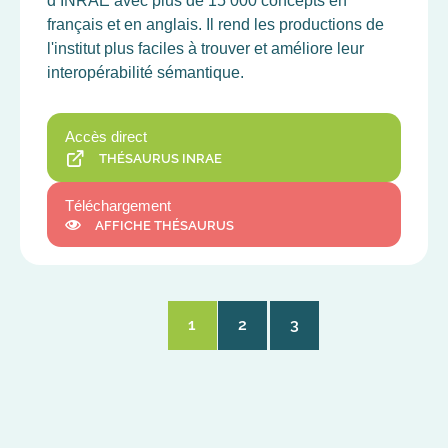
d’INRAE avec plus de 15 000 concepts en
français et en anglais. Il rend les productions de
l'institut plus faciles à trouver et améliore leur
interopérabilité sémantique.
Accès direct
THÉSAURUS INRAE
Téléchargement
AFFICHE THÉSAURUS
1
2
3
Page
Page
Page
courante