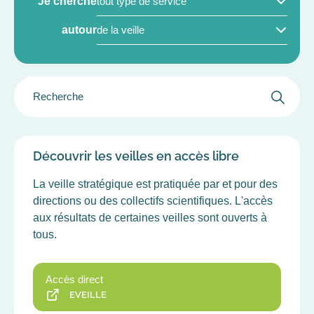
Je cherche
PRODUIT/SERVICE
DOMAINES
(FIELD_PRODUCT_SERVICE)
autour
DE
LA
SCIENCE
GROUPER
(FIELD_AREAS_SCIENCE)
LE
FILTRE
DES
CHAMPS
Découvrir les veilles en accès libre
La veille stratégique est pratiquée par et pour des
directions ou des collectifs scientifiques. L'accès
aux résultats de certaines veilles sont ouverts à
tous.
Accès direct
EVEILLE