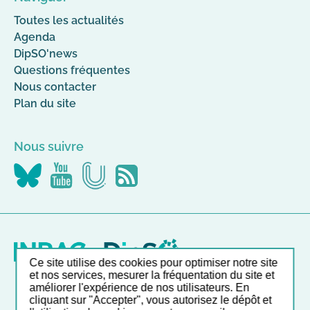
Toutes les actualités
Agenda
DipSO'news
Questions fréquentes
Nous contacter
Plan du site
Nous suivre
Nous
Nous
Nous
Flus
suivre
suivre
suivre
RSS
sur
sur
sur
Canal-
YouTube
Bluesky
U
Ce site utilise des cookies pour optimiser notre site
et nos services, mesurer la fréquentation du site et
améliorer l'expérience de nos utilisateurs. En
Nos autres sites
cliquant sur "Accepter", vous autorisez le dépôt et