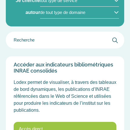
Je cherche
PRODUIT/SERVICE
DOMAINES
(FIELD_PRODUCT_SERVICE)
autour
DE
LA
SCIENCE
GROUPER
(FIELD_AREAS_SCIENCE)
LE
FILTRE
DES
CHAMPS
Accéder aux indicateurs bibliométriques
INRAE consolidés
Lodex permet de visualiser, à travers des tableaux
de bord dynamiques, les publications d’INRAE
référencées dans le Web of Science et utilisées
pour produire les indicateurs de l’institut sur les
publications.
Accès direct