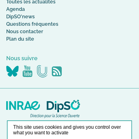
Toutes les actualités
Agenda
DipSO'news
Questions fréquentes
Nous contacter
Plan du site
Nous suivre
Nous
Nous
Nous
Flus
suivre
suivre
suivre
RSS
sur
sur
sur
Canal-
YouTube
Bluesky
U
Nos autres sites
This site uses cookies and gives you control over
what you want to activate
Liste et accès direct à nos outils en ligne