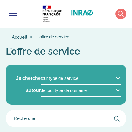
Cookies management panel
Menu
Rech
L’offre de service
Accueil
L’offre de service
TYPE
Je cherche
PRODUIT/SERVICE
DOMAINES
(FIELD_PRODUCT_SERVICE)
autour
DE
LA
SCIENCE
GROUPER
(FIELD_AREAS_SCIENCE)
LE
FILTRE